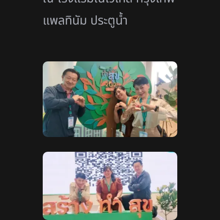
แพลทินัม ประตูน้ำ