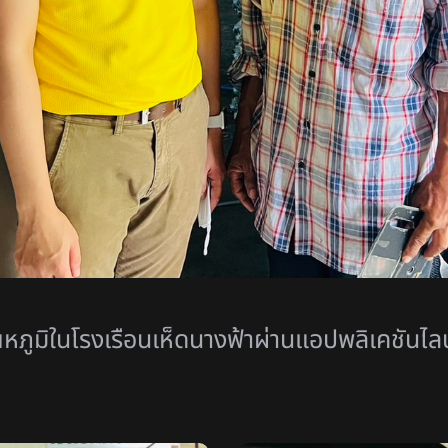
ภูมิในโรงเรือนเห็ดนางฟ้าผ่านแอปพลิเคชันไลน