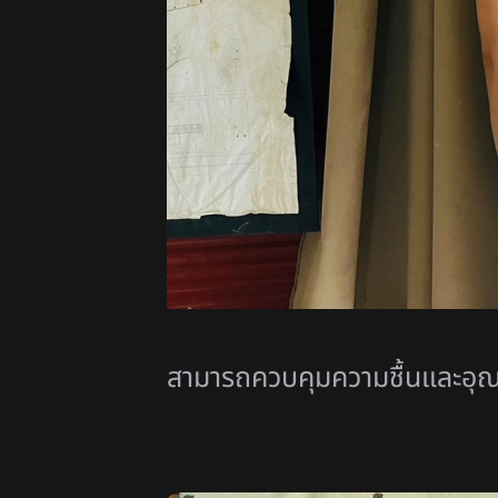
สามารถควบคุมความชื้นและอุณห