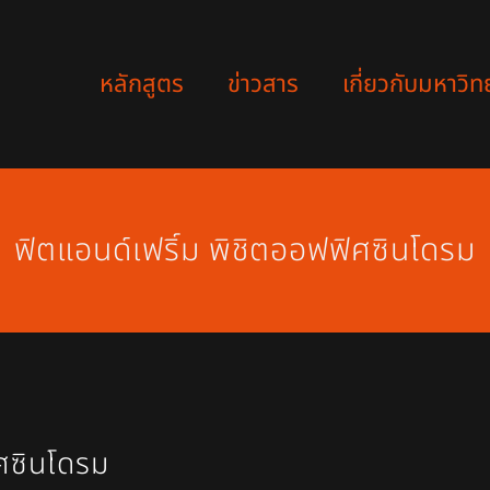
หลักสูตร
ข่าวสาร
เกี่ยวกับมหาวิท
ฟิตแอนด์เฟริ์ม พิชิตออฟฟิศซินโดรม
ิศซินโดรม