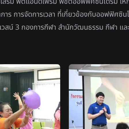
งเสริม ฟิตแอนด์เฟริ์ม พิชิตออฟฟิศซินโดรม ให้
การ การจัดการเวลา ที่เกี่ยวข้องกับออฟฟิศซิ
าเวสน์ 3 กองการกีฬา สำนักวัฒนธรรม กีฬา และ