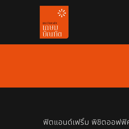
Skip
to
content
ฟิตแอนด์เฟริ์ม พิชิตออฟฟ