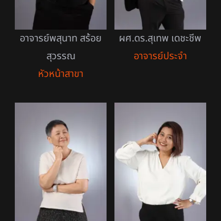
อาจารย์พสุนาท สร้อย
ผศ.ดร.สุเทพ เดชะชีพ
สุวรรณ
อาจารย์ประจำ
หัวหน้าสาขา