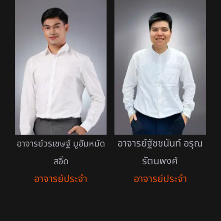
อาจารย์ฐัชชนันท์ อรุณ
อาจารย์วรเชษฐ์ มูฮัมหมัด
รัตนพงศ์
สอิ๊ด
อาจารย์ประจำ
อาจารย์ประจำ