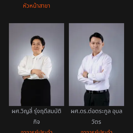
หัวหน้าสาขา
ผศ.วิญลี่ รุ่งฤดีสมบัติ
ผศ.ดร.ต่อตระกูล อุบล
กิจ
วัตร
อาจารย์ประจำ
อาจารย์ประจำ