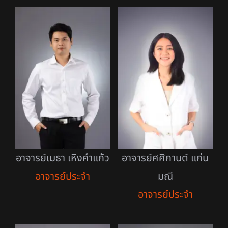
อาจารย์เมธา เหิงคำแก้ว
อาจารย์ศศิกานต์ แก่น
อาจารย์ประจำ
มณี
อาจารย์ประจำ