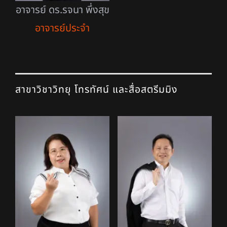
อาจารย์ ดร.รจนา พึ่งสุข
อาจารย์ประจำ
สาขาวิชา
วิทยุ โทรทั
ศน์ แ
ละสื่อสตรีมมิง