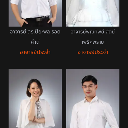
อาจารย์ ดร.ปิยะพล รอด
อาจารย์พิณทิพย์ สัตย์
คำดี
เพริศพราย
อาจารย์ประจำ
อาจารย์ประจำ