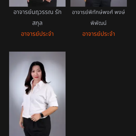
อาจารย์นฤวรรณ รัก
อาจารย์พิทักษ์พงศ์ พงษ์
สกุล
พิพัฒน์
อาจารย์ประจำ
อาจารย์ประจำ