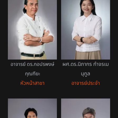
ผศ.ดร.นิภากร กำจรเม
อาจารย์ ดร.กอปรพงษ์
นุกูล
กุณฑียะ
อาจารย์ประจำ
หัวหน้าสาขา