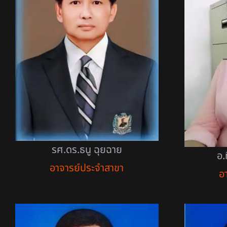
รศ.ดร.ธนู ฉุยฉาย
อ.
อาจารย์ประจำสาขา
อ