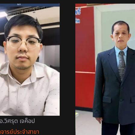
อ.วิศรุต เจค็อป
าจารย์ประจำสาขา