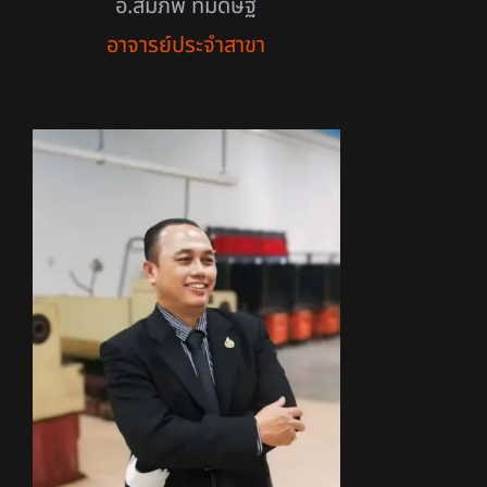
อ.สมภพ ทิมดิษฐ์
อาจารย์ประจำสาขา