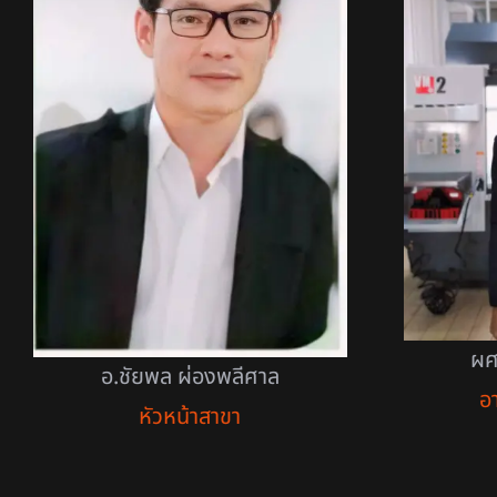
ผศ
อ.ชัยพล ผ่องพลีศาล
อ
หัวหน้าสาขา