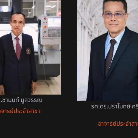
.ชานนท์ มูลวรรณ
รศ.ดร.ปราโมทย์ ศร
าจารย์ประจำสาขา
อาจารย์ประจำสา