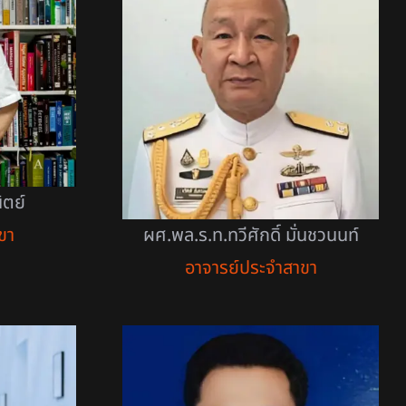
ิตย์
ผศ.พล.ร.ท.ทวีศักดิ์ มั่นชวนนท์
ขา
อาจารย์ประจำสาขา