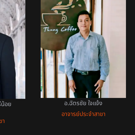
อ.ฉัตรชัย ใจแจ้ง
ีน้อย
อาจารย์ประจำสาขา
ขา