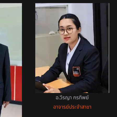
อ.วีรญา กรทิพย์
อาจารย์ประจำสาขา