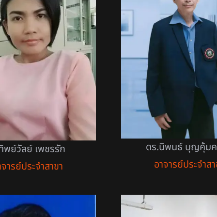
ดร.นิพนธ์ บุญคุ้ม
ทิพย์วัลย์ เพชรรัก
อาจารย์ประจำสา
าจารย์ประจำสาขา