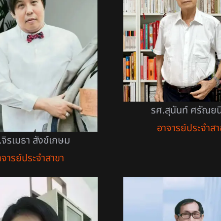
รศ.สุนันท์ ศรัณยน
อาจารย์ประจำสา
จิรเมธา สังข์เกษม
าจารย์ประจำสาขา