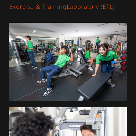
Exercise & TrainingLaboratory (ETL)