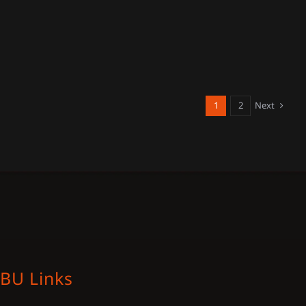
1
2
Next
BU Links