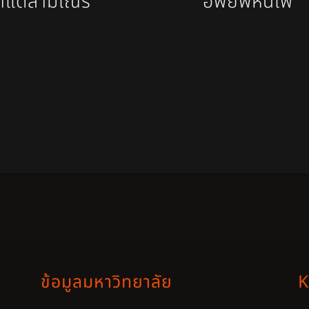
นาแด่สามเณร
อพยพหนีไฟ
ข้อมูลมหาวิทยาลัย
K