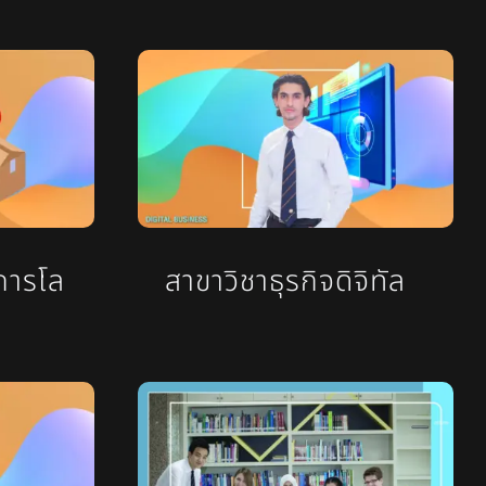
การโล
สาขาวิชาธุรกิจดิจิทัล