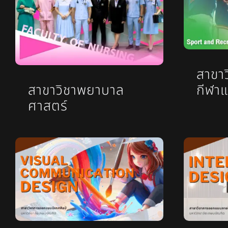
สาขา
สาขาวิชาพยาบาล
กีฬา
ศาสตร์