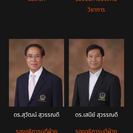
วิชาการ
ดร.สุวัฒน์ สุวรรณดี
ดร.เสนีย์ สุวรรณดี
รองอธิการบดีฝ่าย
รองอธิการบดีฝ่าย