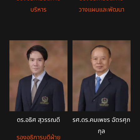
บริหาร
วางแผนและพัฒนา
ดร.อธิศ สุวรรณดี
รศ.ดร.คมเพชร ฉัตรศุภ
กุล
รองอธิการบดีฝ่าย