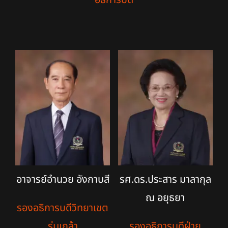
อาจารย์อำนวย อังกาบสี
รศ.ดร.ประสาร มาลากุล
ณ อยุธยา
รองอธิการบดีวิทยาเขต
ร่มเกล้า
รองอธิการบดีฝ่าย