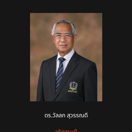
อธิการบดีและรองอธิการบดี
ผู้ช่วยอธิการบดี
บัณฑิตวิทยาลัย
คณบดี
ผู้อำนวยการ
หัวหน้าส่วนงาน
ดร.วัลลภ สุวรรณดี
อธิการบดี