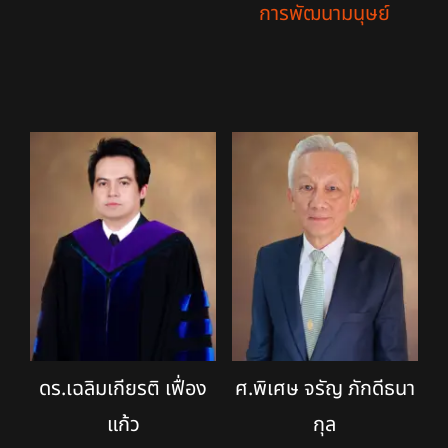
การพัฒนามนุษย์
ดร.เฉลิมเกียรติ เฟื่อง
ศ.พิเศษ จรัญ ภักดีธนา
แก้ว
กุล