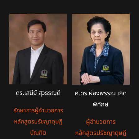
อธิการบดีและรองอธิการบดี
ผู้ช่วยอธิการบดี
บัณฑิตวิทยาลัย
คณบดี
ดร.เสนีย์ สุวรรณดี
ศ.ดร.ผ่องพรรณ เกิด
ผู้อำนวยการ
พิทักษ์
รักษาการผู้อำนวยการ
หัวหน้าส่วนงาน
ผู้อำนวยการ
หลักสูตรปรัชญาดุษฎี
หลักสูตรปรัชญาดุษฎี
บัณฑิต