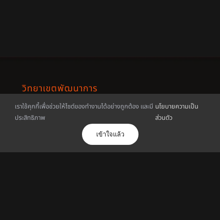
วิทยาเขตพัฒนาการ
เราใช้คุกกี้เพื่อช่วยให้ไซต์ของทำงานได้อย่างถูกต้อง และมี
นโยบายความเป็น
1761 ถนนพัฒนาการ
ประสิทธิภาพ
ส่วนตัว
แขวงพัฒนาการ
เข้าใจแล้ว
เขตสวนหลวง กรุงเทพฯ 10250
โทรศัพท์ : 02-320-2777
มือถือ : 062-442-2060
โทรสาร : 02-321-4444