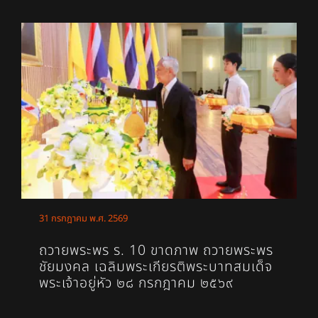
31 กรกฎาคม พ.ศ. 2569
ถวายพระพร ร. 10 ขาดภาพ ถวายพระพร
ชัยมงคล เฉลิมพระเกียรติพระบาทสมเด็จ
พระเจ้าอยู่หัว ๒๘ กรกฎาคม ๒๕๖๙